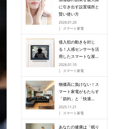
に引き出す設置場所と
賢い使い方
2026.01.20
スマート家電
侵入犯の動きを封じ
る！人感センサーを活
用したスマートな屋...
2026.01.10
スマート家電
物価高に負けない！ス
マート家電がもたらす
「節約」と「快適...
2025.11.21
スマート家電
あなたの健康は「眠り