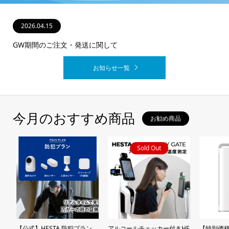
2026.08.03
2026.04.15
2025.12.15
2025.07.24
2024.12.16
GW期間のご注文・発送に関して
お知らせ一覧
今月のおすすめ商品
お勧め商品
Sold Out
ザ
【公式】HESTA 防犯プラン
アルコールチェッカー付きHE
【特別価格