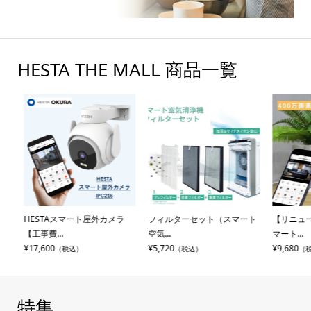
HESTA THE MALL 商品一覧
充
HESTAスマート屋外カメラ
フィルターセット（スマート
【リニューア
【工事費...
空気...
マート...
¥17,600
¥5,720
¥9,680
（税込）
（税込）
（税
特集