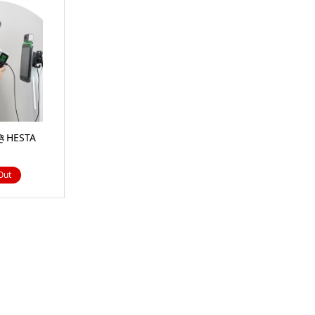
HESTA
Out