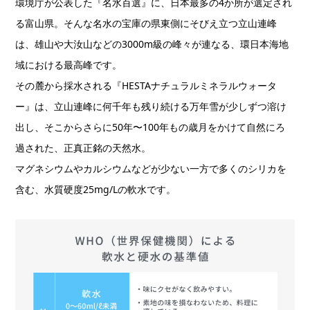
環境庁が公表した『名水百選』に、日本最多の4か所が選定され
る富山県。そんな名水の宝庫の県東側にそびえ立つ立山連峰
は、雄山や大汝山などの3000m級の峰々が連なる、環日本海地
域における最高峰です。
その麓から採水される『HESTAナチュラルミネラルウォータ
ー』は、立山連峰に何千年も残り続ける万年雪が少しずつ溶け
出し、そこからさらに50年〜100年もの歳月をかけて自然にろ
過された、正真正銘の天然水。
マグネシウムやカルシウムなどが少ない一方で多くのシリカを
含む、水質硬度25mg/Lの軟水です。