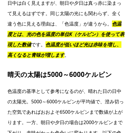
日中は白く見えますが、朝日や夕日は真っ赤に染まっ
て見えるはずです。同じ太陽の光にも関わらず、全く
違う色に見える理由は、「色温度」が違うから。
色温
度とは、光の色を温度の単位K（ケルビン）を使って表
現した数値
です。
色温度が低いほど光は赤味を増し、
高くなると青味が増します
。
晴天の太陽は5000～6000ケルビン
色温度の基準として参考になるのが、晴れた日の日中
の太陽光。5000～6000ケルビンが平均値で、澄み切っ
た空気であればおおよそ6500ケルビンまで数値が上が
ります。一方、朝日や夕日の場合は2000ケルビンまで
下がり、赤味がかった色合いに変わります。以下の色