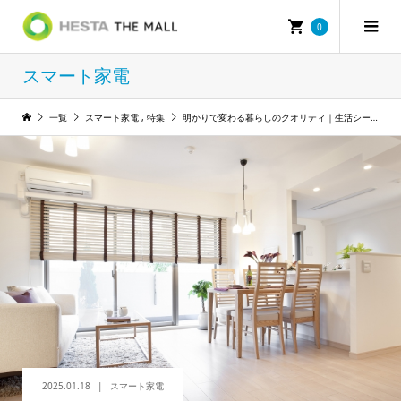
0
スマート家電
一覧
スマート家電
,
特集
明かりで変わる暮らしのクオリティ｜生活シーンに最適な照明選びのポイントを解説
2025.01.18
スマート家電