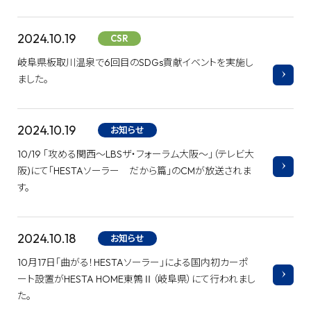
2024.10.19
CSR
岐阜県板取川温泉で6回目のSDGs貢献イベントを実施し
ました。
2024.10.19
お知らせ
10/19 「攻める関西～LBSザ・フォーラム大阪～」（テレビ大
阪)にて「HESTAソーラー だから篇」のCMが放送されま
す。
2024.10.18
お知らせ
10月17日「曲がる！HESTAソーラー」による国内初カーポ
ート設置がHESTA HOME東鶉Ⅱ（岐阜県）にて行われまし
た。